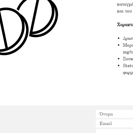
καταγμά
και του
Χαρακτη
Δρασ
Μορφ
mg/t
Συσκ
Stat
φαρμ