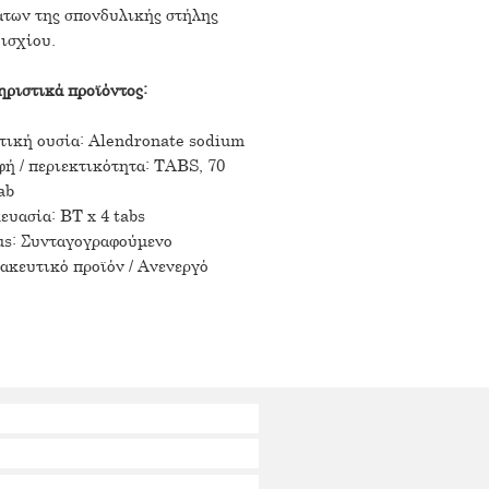
των της σπονδυλικής στήλης
 ισχίου.
ριστικά προϊόντος:
τική ουσία: Alendronate sodium
ή / περιεκτικότητα: TABS, 70
ab
ευασία: BT x 4 tabs
us: Συνταγογραφούμενο
ακευτικό προϊόν / Ανενεργό