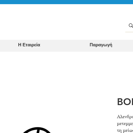
Η Εταιρεία
Παραγωγή
BO
Αλενδρ
μετεμμ
τη μείω