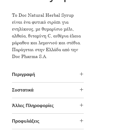
Το Doc Natural Herbal Syrup
είναι ένα φυτικό σιρόπι για
ενηλίκους, με θυμαρίσιο μέλι,
αλθαία, βιταμίνη C, αιθέρια έλαια
μάραθου και λεμονιού και στέβια.
Παράγεται στην Ελλάδα από την
Doc Pharma S.A.
Περιγραφή
Το Doc Natural Herbal Syrup
Συστατικά
είναι ένα φυτικό σιρόπι για
ενηλίκους, με θυμαρίσιο μέλι,
Contains/
Content per
%RI*/
αλθαία, βιταμίνη C, αιθέρια έλαια
Άλλες Πληροφορίες
Περιέχει
dosage 20ml/
ΠΠΑ*
μάραθου και λεμονιού και στέβια.
Δοσολογία
Περιεχόμενο
Παράγεται στην Ελλάδα από την
Προφυλάξεις
1 κουταλιά του γλυκού (περίπου 5
ανά δόση
Doc Pharma S.A.
ml) 4 φορές ημερησίως.
20ml
Το Doc Natural Herbal Syrup,
Μην υπερβαίνετε τη συνιστώμενη