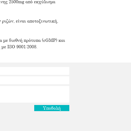
ίνης 2500mg από εκχύλισμα
ριζών, είναι αποτοξινωτική,
α με διεθνή πρότυπα (cGMP) και
 με ISO 9001:2008.
Υποβολή