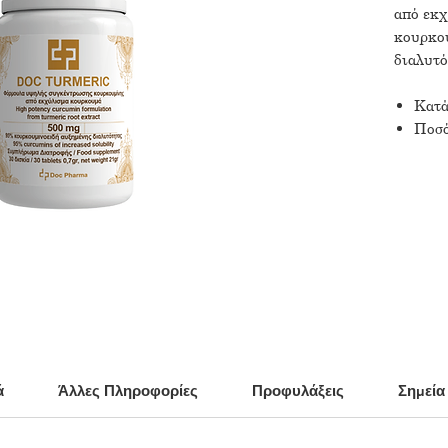
από εκ
κουρκο
διαλυτό
Κατά
Ποσό
ά
Άλλες Πληροφορίες
Προφυλάξεις
Σημεί