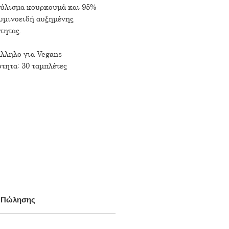
χύλισμα κουρκουμά και 95%
υμινoειδή αυξημένης
τητας.
λληλο για Vegans
τητα: 30 ταμπλέτες
α Πώλησης