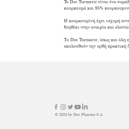
To Doc Turmeric είναι ένα συμ
κουρκουμά και 95% κουρκουμινoε
Η κουρκουμίνη έχει ισχυρή αντι
βοηθάει στην αναιμία και ελαττώ
Το Doc Turmeric, όπως και όλη
ακολουθούν την ορθή πρακτική δ
© 2023 by Doc Pharma S.A.