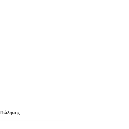
α Πώλησης