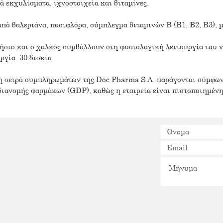
 εκχυλίσματα, ιχνοστοιχεία και βιταμίνες.
πό βαλεριάνα, πασιφλόρα, σύμπλεγμα βιταμινών Β (Β1, Β2, Β3), 
γνήσιο και ο χαλκός συμβάλλουν στη φυσιολογική λειτουργία του 
γία. 30 δισκία.
 η σειρά συμπληρωμάτων της Doc Pharma S.A. παράγονται σύμφω
ιανομής φαρμάκων (GDP), καθώς η εταιρεία είναι πιστοποιημένη