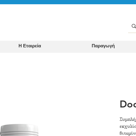
Η Εταιρεία
Παραγωγή
Doc
Συμπλή
εκχυλίσ
βιταμίν