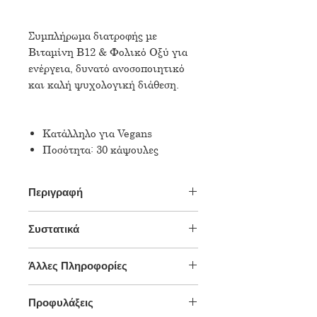
Συμπλήρωμα διατροφής με
Βιταμίνη Β12 & Φολικό Οξύ για
ενέργεια, δυνατό ανοσοποιητικό
και καλή ψυχολογική διάθεση.
Κατάλληλο για Vegans
Ποσότητα: 30 κάψουλες
Περιγραφή
Το συμπλήρωμα διατροφής
Συστατικά
Vitamin B12 1000mcg της σειράς
Doc Pharma, εμπλουτισμένο με
Contains/
Content per
GDA*/
φολικό οξύ, αποτελεί έναν
Άλλες Πληροφορίες
Περιέχει
dosage 1
ΠΠΑ*
απαραίτητο σύμμαχο για όσους
Δοσολογία
capsule/
λαμβάνουν ελλιπείς ποσότητες
Προφυλάξεις
1 κάψουλα την ημέρα μετά το
Περιεχόμενο
βιταμίνης Β12 μέσω της διατροφής