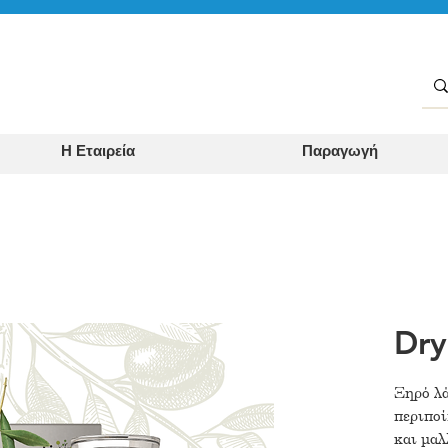
Η Εταιρεία
Παραγωγή
Dry
Ξηρό λά
περιποί
και μαλ