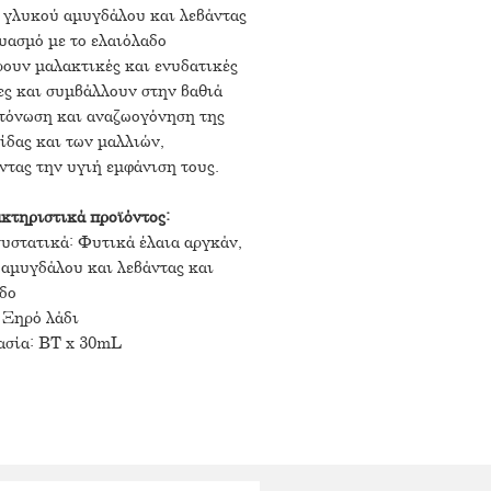
 γλυκού αμυγδάλου και λεβάντας
υασμό με το ελαιόλαδο
ουν μαλακτικές και ενυδατικές
ες και συμβάλλουν στην βαθιά
τόνωση και αναζωογόνηση της
ίδας και των μαλλιών,
τας την υγιή εμφάνιση τους.
κτηριστικά προϊόντος:
υστατικά: Φυτικά έλαια αργκάν,
αμυγδάλου και λεβάντας και
δο
 Ξηρό λάδι
ασία: BT x 30mL