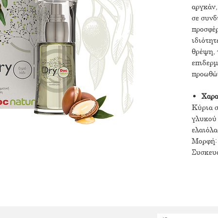
αργκάν,
σε συνδ
προσφέρ
ιδιότητ
θρέψη, 
επιδερμ
προωθών
Χαρα
Κύρια σ
γλυκού 
ελαιόλα
Μορφή:
Συσκευ