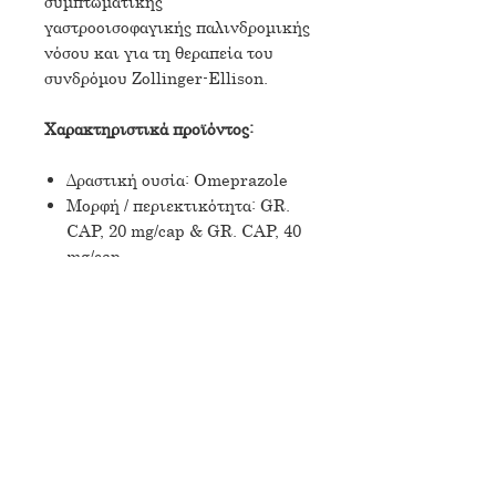
συμπτωματικής
γαστροοισοφαγικής παλινδρομικής
νόσου και για τη θεραπεία του
συνδρόμου Zollinger-Ellison.
Χαρακτηριστικά προϊόντος:
Δραστική ουσία: Omeprazole
Μορφή / περιεκτικότητα: GR.
CAP, 20 mg/cap & GR. CAP, 40
mg/cap
Συσκευασία: BT x 28 caps & BT
x 28 caps αντίστοιχα
Status: Συνταγογραφούμενο
φαρμακευτικό προϊόν / Ενεργό
© 2023 by Doc Pharma S.A.